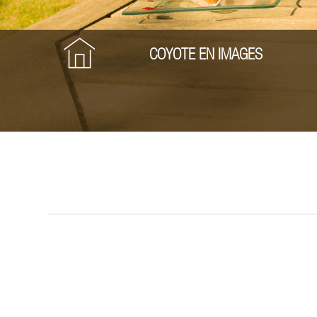
COYOTE EN IMAGES
AGENCE
DE
COMMUNICATION
GLOBALE
À LA
ROCHE-
SUR-
YON
EN
VENDÉE