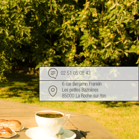
02 51 05 08 43
6 rue Benjamin Franklin
Les petites Bazinières
85000 La Roche-sur-Yon