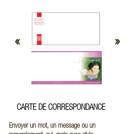
LA COM’ UNIQUE
«
»
NOS RÉALISATIONS
NOS ACTUALITÉS
NOS CATALOGUES
CARTE DE CORRESPONDANCE
CONTACT
Envoyer un mot, un message ou un